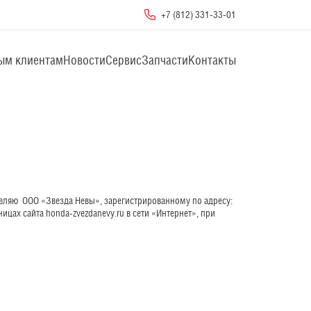
+7 (812) 331-33-01
ым клиентам
Новости
Сервис
Запчасти
Контакты
вляю  ООО «Звезда Невы», зарегистрированному по адресу: 
ицах сайта honda-zvezdanevy.ru в сети «Интернет», при 