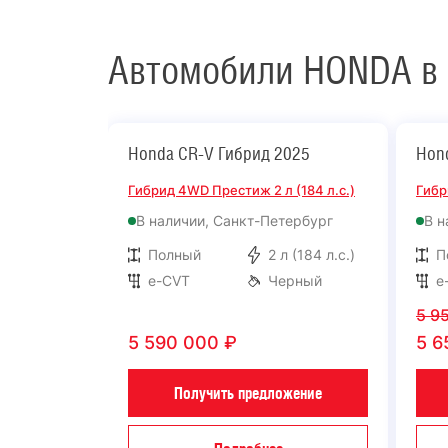
Автомобили HONDA в 
Honda CR-V Гибрид 2025
Hon
Гибрид 4WD Престиж 2 л (184 л.с.)
Гибр
В наличии, Санкт-Петербург
В н
Полный
2 л (184 л.с.)
П
e-CVT
Черный
e
5 9
5 590 000
₽
5 6
Получить предложение