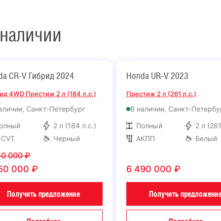
наличии
da CR-V Гибрид 2024
Honda UR-V 2023
ид 4WD Престиж 2 л (184 л.с.)
Престиж 2 л (261 л.с.)
аличии, Санкт-Петербург
В наличии, Санкт-Петербу
олный
2 л (184 л.с.)
Полный
2 л (261
-CVT
Черный
АКПП
Белый
50 000
₽
50 000
₽
6 490 000
₽
Получить предложение
Получить предложени