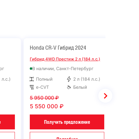
Honda CR-V Гибрид 2024
Honda C
Гибрид 4WD Престиж 2 л (184 л.с.)
Гибрид 4W
рг
В наличии, Санкт-Петербург
В налич
 л.с.)
Полный
2 л (184 л.с.)
Полн
e-CVT
Белый
e-CVT
5 950 000
₽
5 950 0
5 550 000
₽
5 650 
е
Получить предложение
По