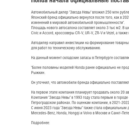
Автомобильный дилер "Звезда Невы" вложил 250 млн рублей
Японский бренд официально вернулся после того, как в 20
изменений в мировой автомобильной промышленности".
Площадь нового автосалона составляет около 3 тыс м2. В 
Civic и Accord, кроссоверы CR-V, UR-V, ZR-V и Vezel, а так
Автодилер направил инвестиции на формирование товарных
для работ по техническому обслуживанию.
На данный момент складские запасы в Петербурге составля
"Более половины моделей Honda ранее официально не прод
Рыжкин.
Он уточнил, что автомобили бренда официально поставляют
На первом этапе компания планирует продавать около 20 а
Компания "Звезда Невы" в 1993 году стала первым в горо
Петроградском районах. По оценкам компании, в 2021-2022
С июня 2023 года "Звезда Невы" также стала официальным 
Mercedes-Benz, Honda, Hongqi и Volvo в Москве и Санкт-Пете
Подробнее: