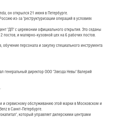
da, он открылся 21 июня в Петербурге.
Россию из-за "реструктуризации операций в условиях
ент "ДП" с церемонии официального открытия. Это седаны
 12 постов, и малярно-кузовной цех на 6 рабочих постов.
 обучение персонала и закупку специального инструмента
ал генеральный директор ООО "Звезда Невы" Валерий
.
ам и сервисному обслуживанию этой марки в Московском и
enz в Санкт-Петербурге.
токапитал", который управляет дилерскими центрами