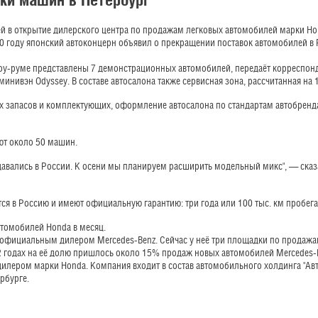
 в открытие дилерского центра по продажам легковых автомобилей марки Hon
20 году японский автоконцерн объявил о прекращении поставок автомобилей в 
шоу-руме представлены 7 демонстрационных автомобилей, передаёт корреспонд
же минивэн Odyssey. В составе автосалона также сервисная зона, рассчитанная на
 запасов и комплектующих, оформление автосалона по стандартам автобренда,
ют около 50 машин.
авались в России. К осени мы планируем расширить модельный микс", — сказ
ся в Россию и имеют официальную гарантию: три года или 100 тыс. км пробега
втомобилей Honda в месяц.
де официальным дилером Mercedes-Benz. Сейчас у неё три площадки по продаж
 годах на её долю пришлось около 15% продаж новых автомобилей Mercedes-B
дилером марки Honda. Компания входит в состав автомобильного холдинга "Ав
рбурге.