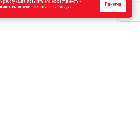
ь работу сайта, повысить его эффективность и
Понятно
лашаетесь на использование
файлов куки
.