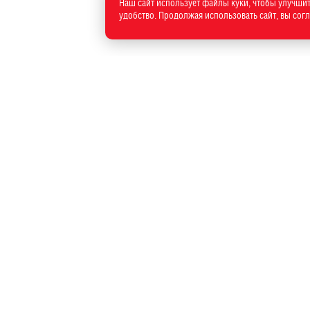
Наш сайт использует файлы куки, чтобы улучшит
удобство. Продолжая использовать сайт, вы сог
1-33-01
аше внимание на то, что данный Интернет-сайт носит
словиях не является публичной офертой, определяемой
й Федерации. Для получения подробной информации о
лей, запасных частях, дополнительном оборудовании,
 обслуживания в автоцентры. Для получения подробной
 автомобилей в кредит, страховании обращайтесь к
я получения информации о действующих акциях