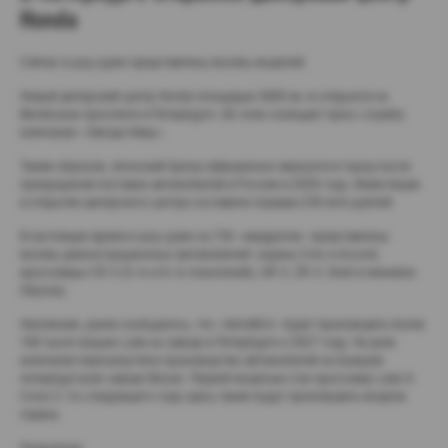
Honda
Сейчас в шоу-руме представлены восемь моделей.
Новый дилерский центр Honda площадью 3000 кв. м открылся на
Витебском проспекте в Петербурге. Об этом сообщает пресс-служба
компании «Звезда Невы».
Таким образом, японский бренд официально вернулся в город после
прекращения поставок автомобилей в Россию в 2020 году. Инвестиции
в открытие дилерского центра составили порядка 250 млн рублей.
В настоящее время в шоу-руме на 750 «квадратов» представлены
восемь демонстрационных автомобилей: седаны Civic и Accord,
кроссоверы CR-V (5-го и 6-го поколений), UR-V, ZR-V, Vezel и минивэн
Odyssey.
Напомним, ранее сообщалось, что «АвтоВАЗ» будет производить более
100 тысяч машин Lada на заводе в Петербурге к 2027 году. На днях
компания перезапустила производство автомобилей на бывшем
петербургском заводе Nissan. Первой моделью стал кроссовер Lada Х-
Cross 5. Со следующего года здесь также будут производить модели
седана.
Подробнее: