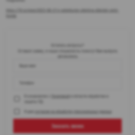
https://78.ru/news/2023-06-21/v-peterburge-otkrilsya-dilerskii-centr-
honda
Остались вопросы?
Оставьте заявку, и наши специалисты помогут Вам выбрать
автомобиль
Ваше имя
Телефон
Я ознакомлен с
Политикой
в области обработки и
защиты ПД
Я даю
согласие на обработку персональных данных
Заказать звонок