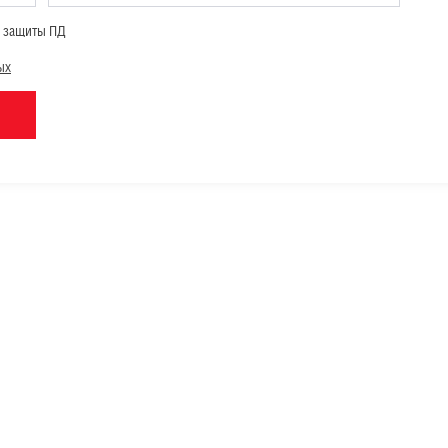
и защиты ПД
ых