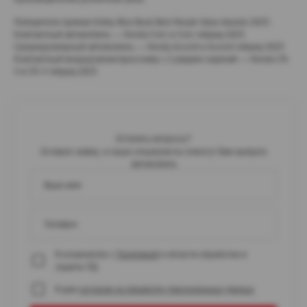
Победители премии Kelley Blue Book Best Resale Value Awards 2025:
Компактный автомобиль — Honda Civic и Civic гибрид 2025
Среднеразмерный автомобиль — Honda Accord и Accord гибрид 2025
Компактный внедорожник/кроссовер с 2 рядами сидений — Honda CR-
V и CR-V гибрид 2025
Остались вопросы?
Оставьте заявку, и наши специалисты помогут Вам выбрать
автомобиль
Ваше имя
Телефон
Я ознакомлен с
Политикой
в области обработки и
защиты ПД
Я даю
согласие на обработку персональных данных