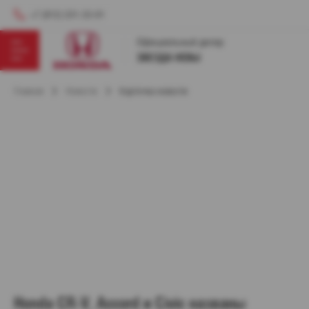
+7 (812) 331-33-01
Главная
Новости
Карточка новости
Honda CR-V, Accord и Civic названы