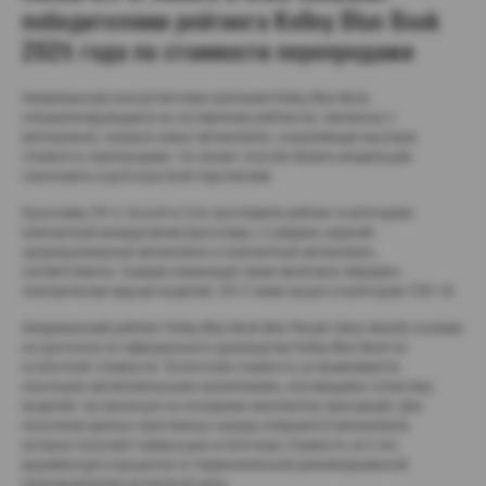
победителями рейтинга Kelley Blue Book
2025 года по стоимости перепродажи
Американская консалтинговая компания Kelley Blue Book,
специализирующаяся на составлении рейтингов, связанных с
автопромом, назвала новые автомобили, сохраняющие высокую
стоимость перепродажи, что может способствовать владельцам
сэкономить в долгосрочной перспективе.
Кроссовер CR-V, Accord и Civic возглавили рейтинг в категориях
компактный внедорожник/кроссовер с 2 рядами сидений,
среднеразмерный автомобиль и компактный автомобиль,
соответственно. Каждая номинация также включала гибридно-
электрические версии моделей. CR-V также вошел в категорию ТОП-10.
Американский рейтинг Kelley Blue Book Best Resale Value Awards основан
на прогнозах из официального руководства Kelley Blue Book по
остаточной стоимости. Остаточная стоимость устанавливается
опытными автомобильными аналитиками, изучающими статистику
моделей, построенную на основании миллионов транзакций. Для
получения данных престижных наград отбираются автомобили,
которые получают наивысшую остаточную стоимость за 5 лет,
выраженную в процентах от первоначальной рекомендованной
производителем розничной цены.