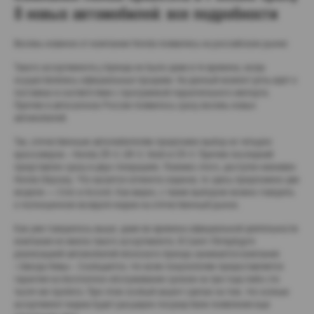
8 новых автомобилей: все подробности
Восемь новинок от компании Honda появились на российском рынке
Такого ассортимента у бренда не было даже в те времена, когда
осуществлялись официальные продажи. На данный момент речь идет о
поставках в соответствии с программой параллельного импорта.
Причем в автосалонах России появилось сразу восемь новых
автомобилей.
Так, отечественным автолюбителям предложен выбор из четырех
кроссоверов – Honda ZR-V, UR-V, Vezel и CR-V. Причем последний
представлен сразу в двух генерациях. Помимо этого, доступен минивен
Honda Odyssey. Что касается сегмента седанов, то здесь предложено две
модели — Civic и Accord. Как видно, с таким выбором можно говорить
о полноценном возврате марки на отечественный рынок.
Как уже говорилось выше, даже во времена официальной деятельности
компания не имела такого ассортимента. В Санкт-Петербурге
реализацией автомобилей японского бренда занимается компания
«Звезда Невы». Сообщается, что всем покупателям предоставляется
гарантия на бесплатное обслуживание сроком на три года либо сто
тысяч км пробега. При этом особый акцент сделан на том, что осенью
ассортимент марки будет расширен посредством появления еще