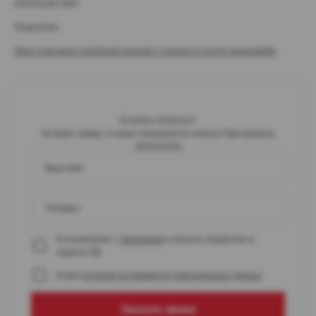
нескольких авто.
Подробнее:
https://cenyavto.com/honda-privezla-v-rossiyu-8-novyh-avtomobilej/
Остались вопросы?
Оставьте заявку, и наши специалисты помогут Вам выбрать
автомобиль
Ваше имя
Телефон
Я ознакомлен с
Политикой
в области обработки и
защиты ПД
Я даю
согласие на обработку персональных данных
Заказать звонок