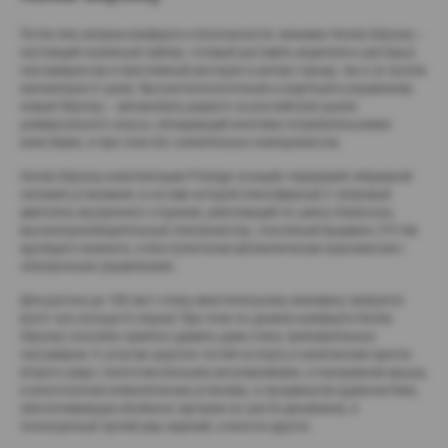
Почти пять метров комфорта и безопасности: минивен Honda Odyssey –
настоящий наземный лайнер, готовый доставить водителя и шестерых
пассажиров как в престижный ресторан в центре города, так и за тысячи
километров от дома. Высокотехнологичный и азартный в управлении,
новый Odyssey – автомобиль редкого на российском рынке
универсального класса, обладающий многими потребительскими
качествами, и при этом без значительных компромиссов.
Honda Odyssey комплектации Prestige оснащён передовой гибридной
силовой установкой, в составе которой атмосферный 2-литровый
двигатель внутреннего сгорания, работающий по циклу Аткинсона,
высокопроизводительный электромотор, способный выдавать 315 Нм
крутящего момента, и бесступенчатая автоматическая трансмиссия с
электронным управлением.
Для разгона до 100 км/ч этому вместительному минивену требуется
всего чуть больше 8 секунд! При этом по уровню комфорта Honda
Odyssey способен приятно удивить даже очень требовательных
пассажиров. К услугам дорогих гостей на борту и капитанские кресла
второго ряда с многочисленными регулировками, и панорамная крыша,
и многозонная климатическая установка, и продвинутая аудиосистема,
обеспечивающая объёмное звучание из шести динамиков, и
полноценный третий ряд сидений, и многое другое.