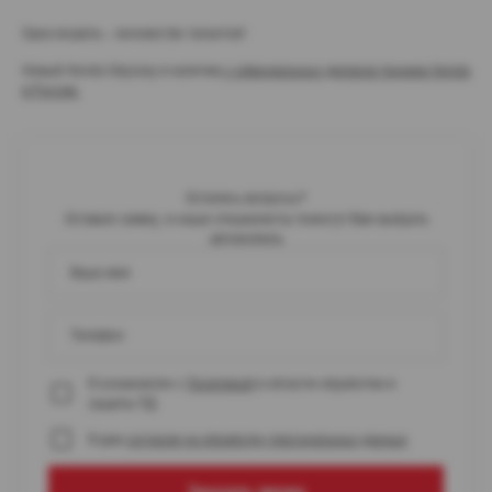
Одна модель – множество талантов!
Новый Honda Odyssey в наличии
у официальных дилеров техники Honda
в России
.
Остались вопросы?
Оставьте заявку, и наши специалисты помогут Вам выбрать
автомобиль
Ваше имя
Телефон
Я ознакомлен с
Политикой
в области обработки и
защиты ПД
Я даю
согласие на обработку персональных данных
Заказать звонок